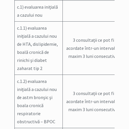
c.1) evaluarea iniţială
a cazului nou
c.1.1) evaluarea
iniţială a cazului nou
3 consultaţii ce pot fi
de HTA, dislipidemie,
acordate într-un interval de
boală cronică de
maxim 3 luni consecutive;
rinichi şi diabet
zaharat tip 2
c.1.2) evaluarea
iniţială a cazului nou
3 consultaţii ce pot fi
de astm bronşic şi
acordate într-un interval de
boala cronică
maxim 3 luni consecutive;
respiratorie
obstructivă – BPOC