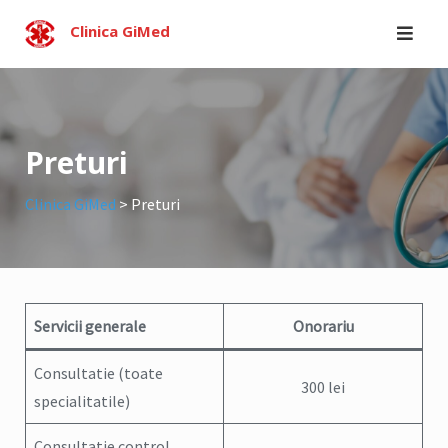
Skip
Clinica GiMed
to
content
Preturi
Clinica GiMed
>
Preturi
Servicii generale
Onorariu
Consultatie (toate
300 lei
specialitatile)
Consultatie control