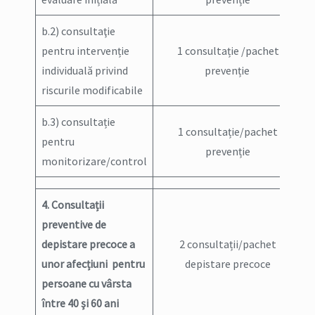
b.2) consultaţie
pentru intervenție
1 consultație /pachet
individuală privind
prevenție
riscurile modificabile
b.3) consultație
1 consultație/pachet
pentru
prevenție
monitorizare/control
4. Consultații
preventive de
depistare precoce a
2 consultații/pachet
unor afecțiuni pentru
depistare precoce
persoane cu vârsta
între 40 şi 60 ani