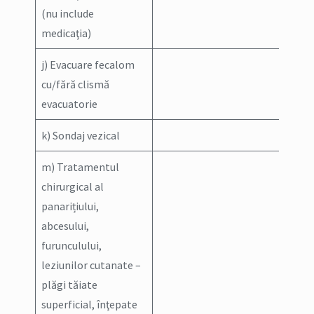
(nu include
medicaţia)
j) Evacuare fecalom
cu/fără clismă
evacuatorie
k) Sondaj vezical
m) Tratamentul
chirurgical al
panarițiului,
abcesului,
furunculului,
leziunilor cutanate –
plăgi tăiate
superficial, înţepate