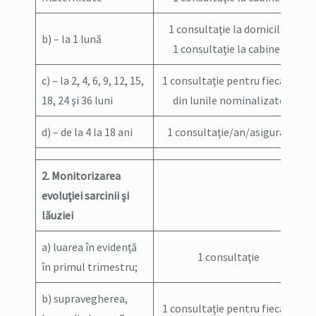
1 consultaţie la domiciliu
b) – la 1 lună
1 consultaţie la cabinet
c) – la 2, 4, 6, 9, 12, 15,
1 consultaţie pentru fiecare
18, 24 şi 36 luni
din lunile nominalizate
d) – de la 4 la 18 ani
1 consultaţie/an/asigurat
2. Monitorizarea
evoluţiei sarcinii şi
lăuziei
a) luarea în evidenţă
1 consultaţie
în primul trimestru;
b) supravegherea,
1 consultaţie pentru fiecare