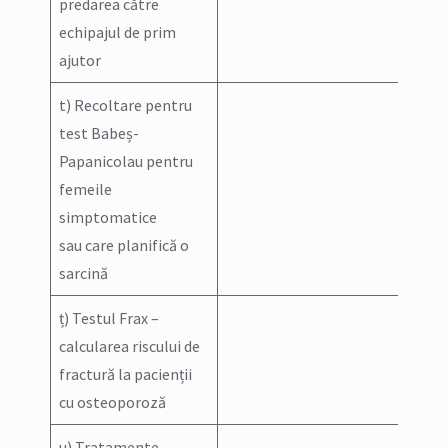
predarea către
echipajul de prim
ajutor
t) Recoltare pentru
test Babeș-
Papanicolau pentru
femeile
simptomatice
sau care planifică o
sarcină
ț) Testul Frax –
calcularea riscului de
fractură la pacienții
cu osteoporoză
u) Tratamente