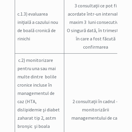
3 consultaţii ce pot fi
c.1.3) evaluarea
acordate într-un interval de
iniţială a cazului nou
maxim 3 luni consecutive;
de boală cronică de
O singură dată, în trimestrul
rinichi
în care a fost făcută
confirmarea
c.2) monitorizare
pentru una sau mai
multe dintre bolile
cronice incluse în
managementul de
caz (HTA,
2 consultaţii în cadrul –
dislipidemie şi diabet
monitorizării
zaharat tip 2, astm
managementului de caz
bronşic şi boala