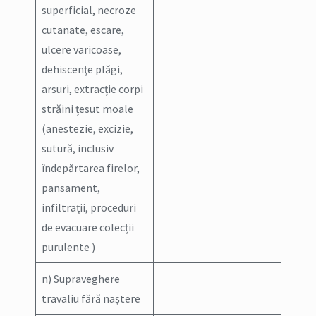
superficial, necroze
cutanate, escare,
ulcere varicoase,
dehiscenţe plăgi,
arsuri, extracție corpi
străini țesut moale
(anestezie, excizie,
sutură, inclusiv
îndepărtarea firelor,
pansament,
infiltrații, proceduri
de evacuare colecții
purulente )
n) Supraveghere
travaliu fără naştere