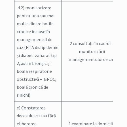
d.2) monitorizare
pentru una sau mai
multe dintre bolile
cronice incluse în
managementul de
2 consultaţii în cadrul –
caz (HTA dislipidemie
monitorizării
şi diabet zaharat tip
managementului de caz
2, astm bronşic şi
boala respiratorie
obstructivă – BPOC,
boală cronică de
rinichi)
e) Constatarea
decesului cu sau fără
eliberarea
1 examinare la domiciliu