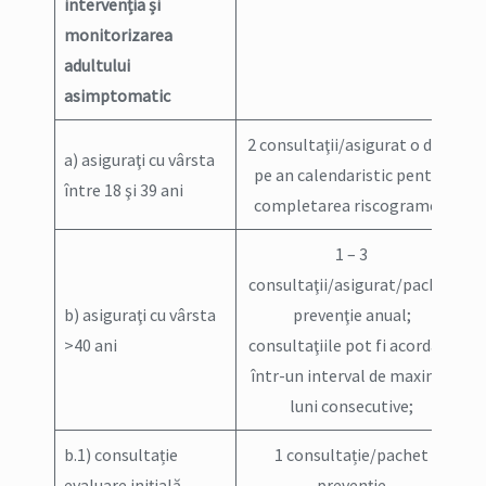
intervenția și
monitorizarea
adultului
asimptomatic
2 consultaţii/asigurat o dată
a) asiguraţi cu vârsta
pe an calendaristic pentru
între 18 şi 39 ani
completarea riscogramei
1 – 3
consultaţii/asigurat/pachet
b) asiguraţi cu vârsta
prevenţie anual;
>40 ani
consultaţiile pot fi acordate
într-un interval de maxim 6
luni consecutive;
b.1) consultație
1 consultație/pachet
evaluare inițială
prevenție