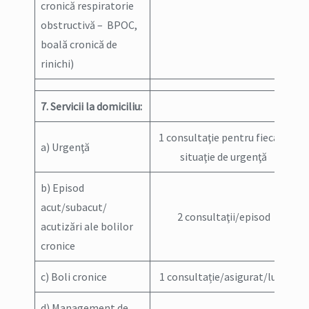
cronică respiratorie
obstructivă – BPOC,
boală cronică de
rinichi)
7. Servicii la domiciliu:
1 consultaţie pentru fiecare
a) Urgenţă
situaţie de urgenţă
b) Episod
acut/subacut/
2 consultaţii/episod
acutizări ale bolilor
cronice
c) Boli cronice
1 consultație/asigurat/lună
d) Management de