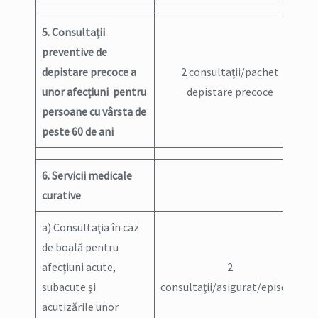
5. Consultații
preventive de
depistare precoce a
2 consultații/pachet
unor afecțiuni pentru
depistare precoce
persoane cu vârsta de
peste 60 de ani
6. Servicii medicale
curative
a) Consultaţia în caz
de boală pentru
afecţiuni acute,
2
subacute şi
consultaţii/asigurat/episod
acutizările unor