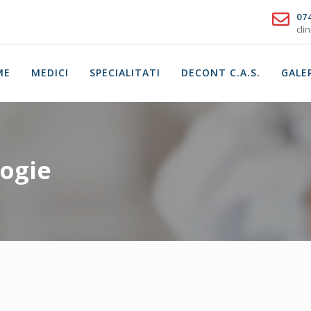
07
cli
ME
MEDICI
SPECIALITATI
DECONT C.A.S.
GALE
logie