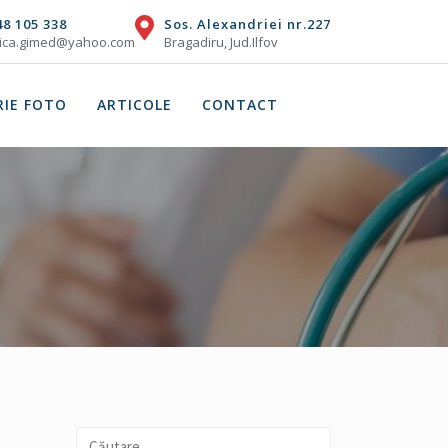
48 105 338
Sos. Alexandriei nr.227
nica.gimed@yahoo.com
Bragadiru, Jud.Ilfov
RIE FOTO
ARTICOLE
CONTACT
Caută