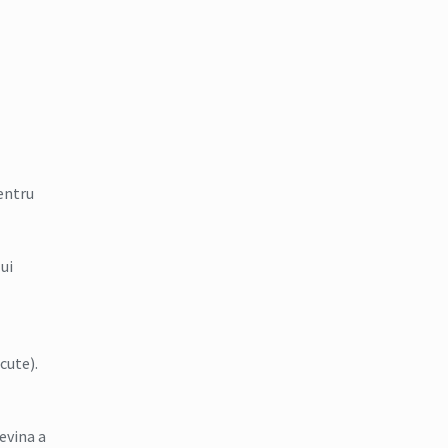
pentru
ui
cute).
evina a