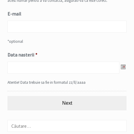
acest numar pentru a va contacta, asigurati-va ca este corect.
E-mail
*optional
Data nasterii
*
Date
Atentie! Data trebuie sa fie in formatul zz/ll/aaaa
Format:
DD
slash
MM
slash
Caută
YYYY
după: