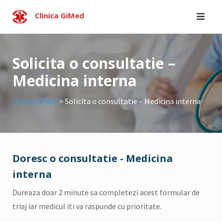
Skip
Clinica GiMed
to
content
Solicita o consultatie –
Medicina interna
Clinica GiMed
>
Solicita o consultatie – Medicina interna
Doresc o consultatie - Medicina
interna
Dureaza doar 2 minute sa completezi acest formular de
triaj iar medicul iti va raspunde cu prioritate.