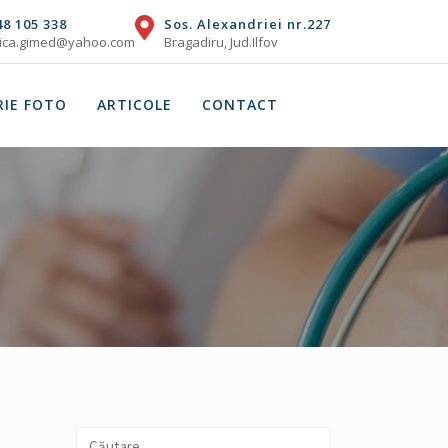
48 105 338
Sos. Alexandriei nr.227
nica.gimed@yahoo.com
Bragadiru, Jud.Ilfov
RIE FOTO
ARTICOLE
CONTACT
Caută