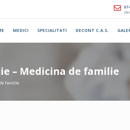
07
cli
ME
MEDICI
SPECIALITATI
DECONT C.A.S.
GALE
tie – Medicina de familie
de familie