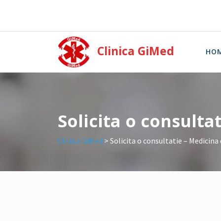
Skip
to
content
Clinica GiMed
HO
Solicita o consulta
Clinica GiMed
>
Solicita o consultatie – Medicina 