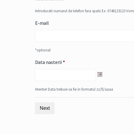
Introduceti numarul de telefon fara spatii Ex: 0740123123 Vom
E-mail
*optional
Data nasterii
*
Date
Format:
DD
Atentie! Data trebuie sa fie in formatul zz/ll/aaaa
slash
MM
slash
YYYY