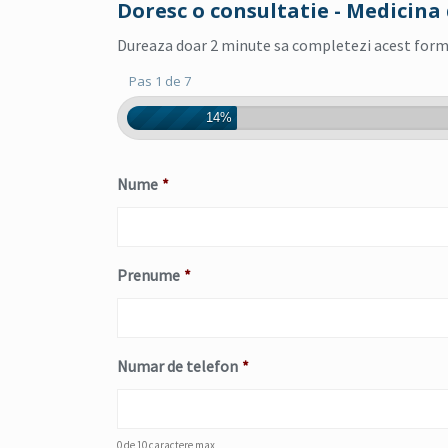
Doresc o consultatie - Medicina 
Dureaza doar 2 minute sa completezi acest formula
Pas 1 de 7
14%
Nume
*
Prenume
*
Numar de telefon
*
0 de 10 caractere max