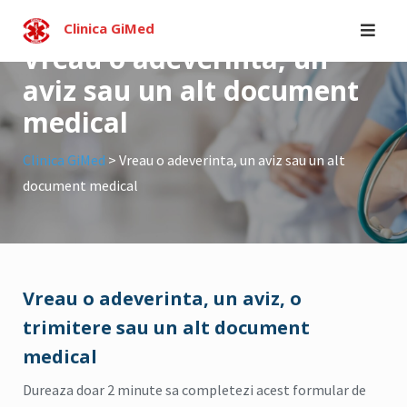
Skip
Clinica GiMed
to
Vreau o adeverinta, un
content
aviz sau un alt document
medical
Clinica GiMed
>
Vreau o adeverinta, un aviz sau un alt
document medical
Vreau o adeverinta, un aviz, o
trimitere sau un alt document
medical
Dureaza doar 2 minute sa completezi acest formular de