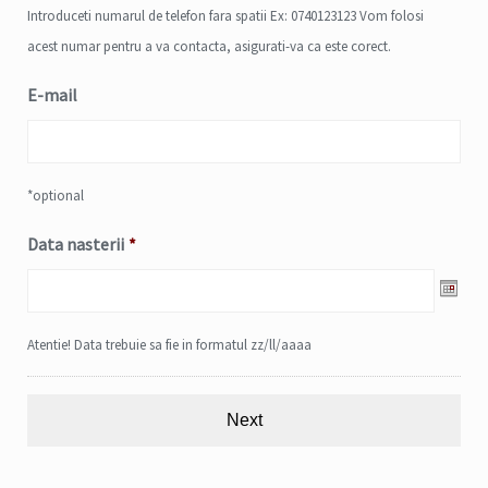
Introduceti numarul de telefon fara spatii Ex: 0740123123 Vom folosi
acest numar pentru a va contacta, asigurati-va ca este corect.
E-mail
*optional
Data nasterii
*
Date
Atentie! Data trebuie sa fie in formatul zz/ll/aaaa
Format:
DD
slash
MM
slash