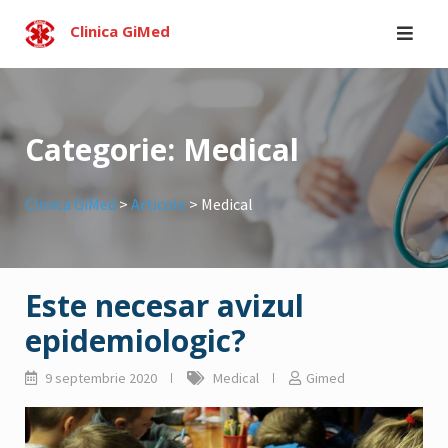
Skip
Clinica GiMed
to
content
Categorie:
Medical
Clinica GiMed
>
Articole
>
Medical
Este necesar avizul
epidemiologic?
9 septembrie 2020
Medical
Gimed